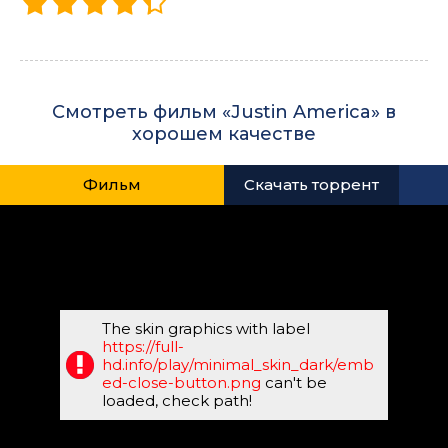
Смотреть фильм «Justin America» в
хорошем качестве
Фильм
Скачать торрент
The skin graphics with label
https://full-
hd.info/play/minimal_skin_dark/emb
ed-close-button.png
can't be
loaded, check path!