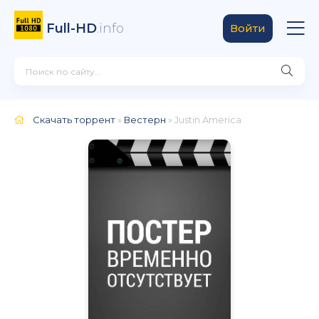
Full-HD
.info
Войти
Скачать торрент
»
Вестерн
» Justin America