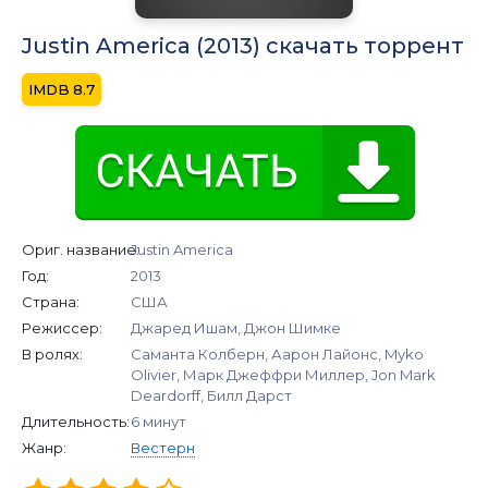
Justin America (2013) скачать торрент
8.7
Ориг. название:
Justin America
Год:
2013
Страна:
США
Режиссер:
Джаред Ишам, Джон Шимке
В ролях:
Саманта Колберн, Аарон Лайонс, Myko
Olivier, Марк Джеффри Миллер, Jon Mark
Deardorff, Билл Дарст
Длительность:
6 минут
Жанр:
Вестерн