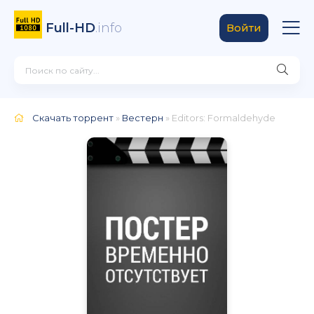
Full-HD
.info
Войти
Скачать торрент
»
Вестерн
» Editors: Formaldehyde