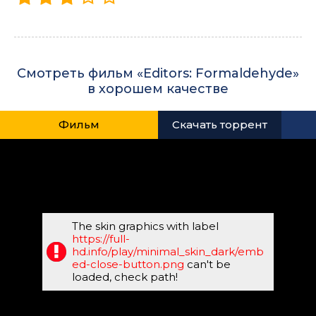
Смотреть фильм «Editors: Formaldehyde»
в хорошем качестве
Фильм
Скачать торрент
The skin graphics with label
https://full-
hd.info/play/minimal_skin_dark/emb
ed-close-button.png
can't be
loaded, check path!