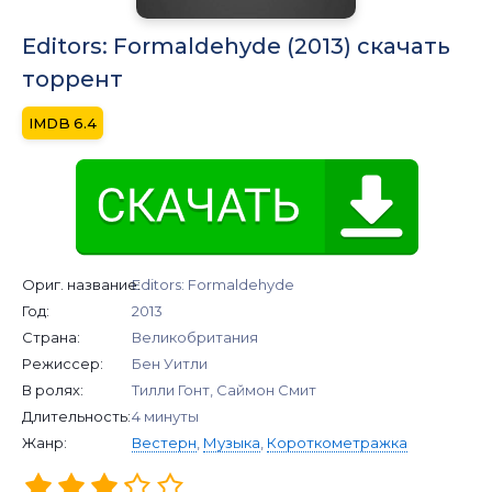
Editors: Formaldehyde (2013) скачать
торрент
6.4
Ориг. название:
Editors: Formaldehyde
Год:
2013
Страна:
Великобритания
Режиссер:
Бен Уитли
В ролях:
Тилли Гонт, Саймон Смит
Длительность:
4 минуты
Жанр:
Вестерн
,
Музыка
,
Короткометражка