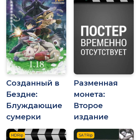
Созданный в
Разменная
Бездне:
монета:
Блуждающие
Второе
сумерки
издание
HDRip
SATRip