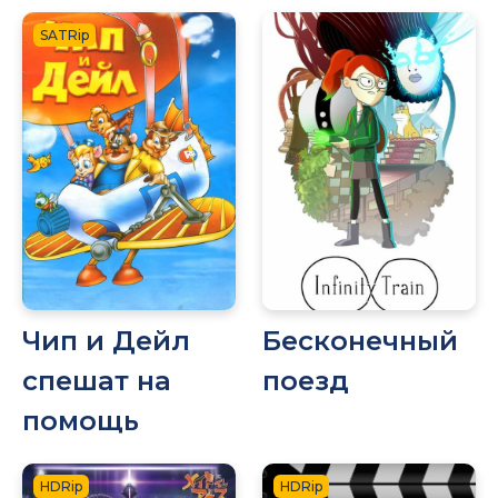
SATRip
Чип и Дейл
Бесконечный
спешат на
поезд
помощь
HDRip
HDRip