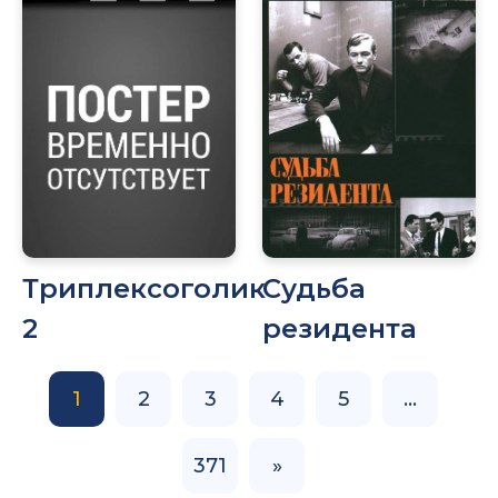
Триплексоголик
Судьба
2
резидента
1
2
3
4
5
…
371
»