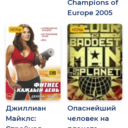
Champions of
Europe 2005
HDRip
HDRip
Джиллиан
Опаснейший
Майклс:
человек на