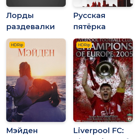
Лорды
Русская
раздевалки
пятёрка
HDRip
HDRip
Мэйден
Liverpool FC: