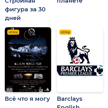
Стройная
планете
фигура за 30
дней
HDRip
HDRip
Всё что я могу
Barclays
English