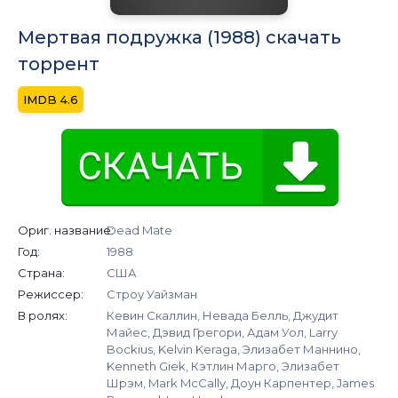
Мертвая подружка (1988) скачать
торрент
4.6
Ориг. название:
Dead Mate
Год:
1988
Страна:
США
Режиссер:
Строу Уайзман
В ролях:
Кевин Скаллин, Невада Белль, Джудит
Майес, Дэвид Грегори, Адам Уол, Larry
Bockius, Kelvin Keraga, Элизабет Маннино,
Kenneth Giek, Кэтлин Марго, Элизабет
Шрэм, Mark McCally, Доун Карпентер, James