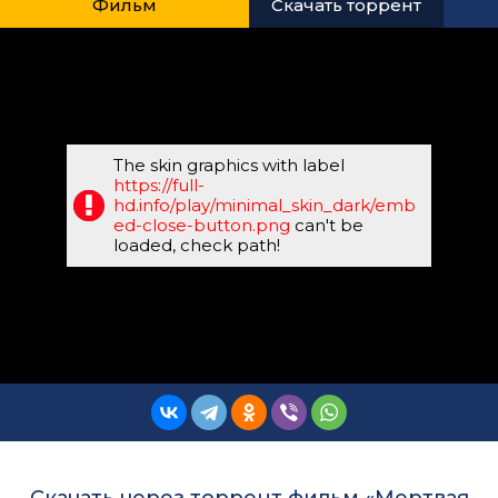
Фильм
Скачать торрент
The skin graphics with label
https://full-
hd.info/play/minimal_skin_dark/emb
ed-close-button.png
can't be
loaded, check path!
Скачать через торрент фильм «Мертвая