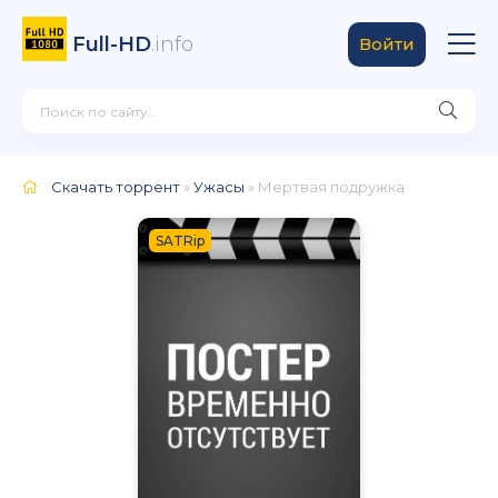
Full-HD
.info
Войти
Скачать торрент
»
Ужасы
» Мертвая подружка
SATRip