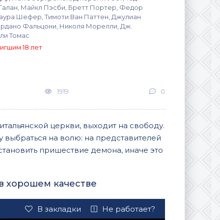
Галан, Майкл Пэсби, Бретт Портер, Федор
Лаура Шефер, Тимоти Ван Паттен, Джулиан
рдано Фальцони, Николя Морелли, Дж.
ли Томас
игшим 18 лет
1919
0
итальянской церкви, выходит на свободу.
му выбраться на волю: на представителей
тановить пришествие демона, иначе это
в хорошем качестве
В закладки
Не работает?