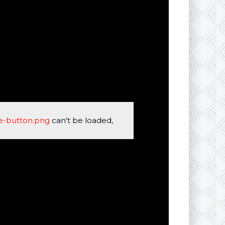
se-button.png
can't be loaded,