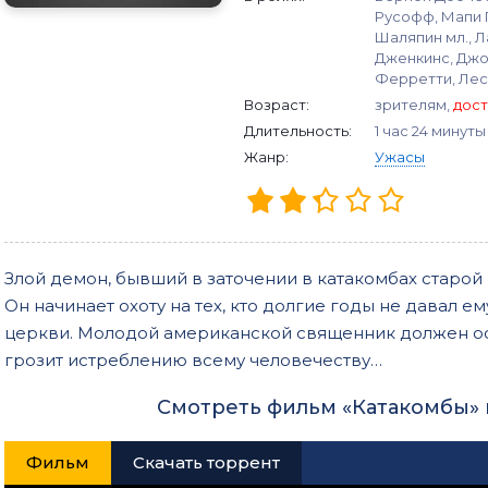
Русофф, Мапи 
Шаляпин мл., 
Дженкинс, Джо
Ферретти, Лес
Возраст:
зрителям,
дост
Длительность:
1 час 24 минуты
Жанр:
Ужасы
Злой демон, бывший в заточении в катакомбах старой 
Он начинает охоту на тех, кто долгие годы не давал е
церкви. Молодой американской священник должен ос
грозит истреблению всему человечеству…
Смотреть фильм «Катакомбы» 
Фильм
Скачать торрент