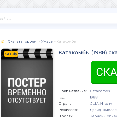
Скачать торрент
»
Ужасы
» Катакомбы
Катакомбы (1988) ск
SATRip
Ориг. название:
Catacombs
Год:
1988
Страна:
США, Италия
Режиссер:
Дэвид Шмёлле
В ролях:
Вернон Добчеф