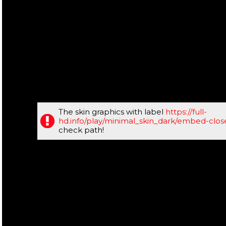
The skin graphics with label
https://full-
hd.info/play/minimal_skin_dark/embed-clo
check path!