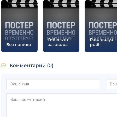
Гибель от
Ratu buaya
Без паники
заговора
putih
Комментарии (0)