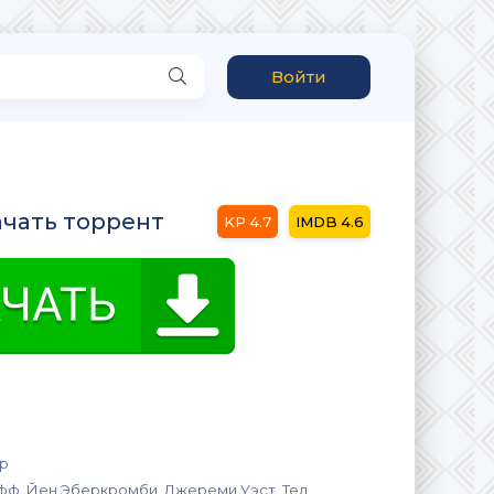
Войти
ачать торрент
4.7
4.6
р
ф, Йен Эберкромби, Джереми Уэст, Тед