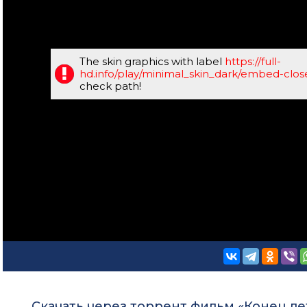
The skin graphics with label
https://full-
hd.info/play/minimal_skin_dark/embed-clo
check path!
Скачать через торрент фильм «Конец лет