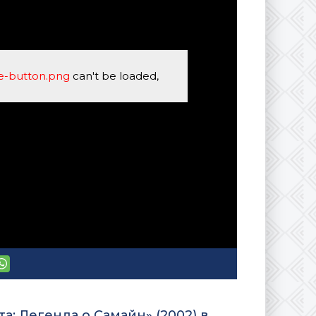
se-button.png
can't be loaded,
а: Легенда о Самайн» (2002) в