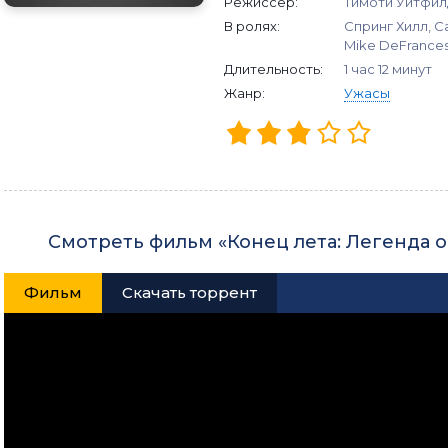
Режиссер:
Тимоти Уитфил
В ролях:
Спринг Хилл, С
Mike DeFrances
Длительность:
1 час 12 минут
Жанр:
Ужасы
Смотреть фильм «Конец лета: Легенда 
Фильм
Скачать торрент