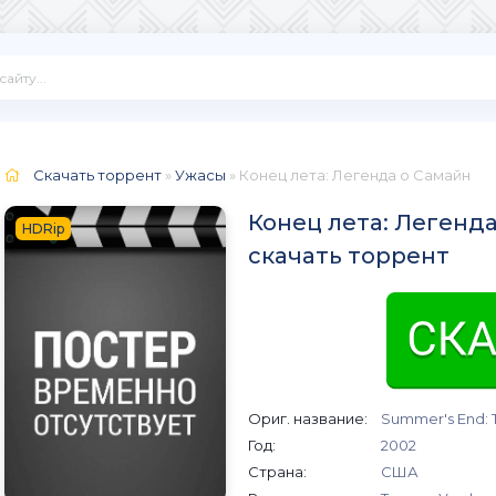
Скачать торрент
»
Ужасы
» Конец лета: Легенда о Самайн
Конец лета: Легенда
HDRip
скачать торрент
Ориг. название:
Summer's End: 
Год:
2002
Страна:
США