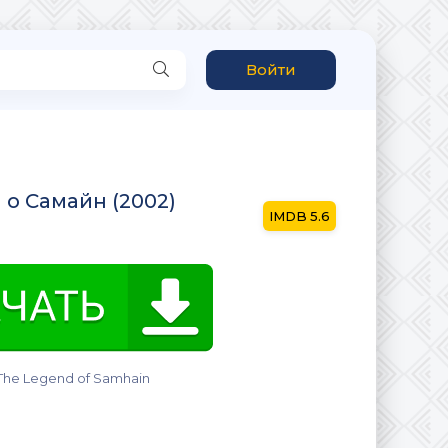
Войти
 о Самайн (2002)
5.6
The Legend of Samhain