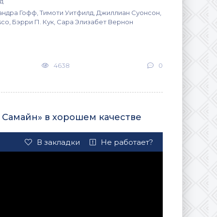
д
андра Гофф, Тимоти Уитфилд, Джиллиан Суонсон,
co, Бэрри П. Кук, Сара Элизабет Вернон
4638
0
о Самайн» в хорошем качестве
В закладки
Не работает?