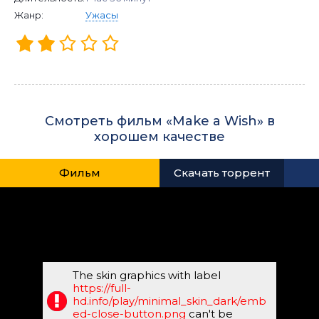
Жанр:
Ужасы
Смотреть фильм «Make a Wish» в
хорошем качестве
Фильм
Скачать торрент
The skin graphics with label
https://full-
hd.info/play/minimal_skin_dark/emb
ed-close-button.png
can't be