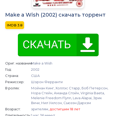
Make a Wish (2002) скачать торрент
3.8
Ориг. название:
Make a Wish
Год:
2002
Страна:
США
Режиссер:
Шэрон Ферранти
В ролях:
Мойнан Кинг, Холлэс Старр, Боб Петерсон,
Нора Стейн, Аманда Спэйн, Virginia Baeta,
Melenie Freedom Flynn, Lava Alapai, Эрик
Вичи, Нил Уилсон, Сьюзэн Дархэм
Возраст:
зрителям,
достигшим 18 лет
Длительность:
1 час 36 минут