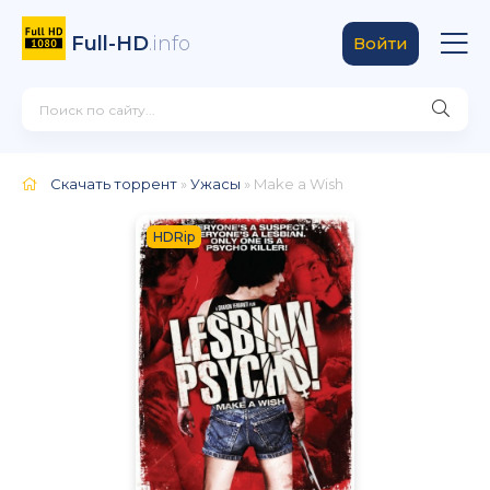
Full-HD
.info
Войти
Скачать торрент
»
Ужасы
» Make a Wish
HDRip