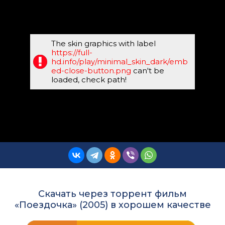
The skin graphics with label
https://full-
hd.info/play/minimal_skin_dark/emb
ed-close-button.png
can't be
loaded, check path!
Скачать через торрент фильм
«Поездочка» (2005) в хорошем качестве