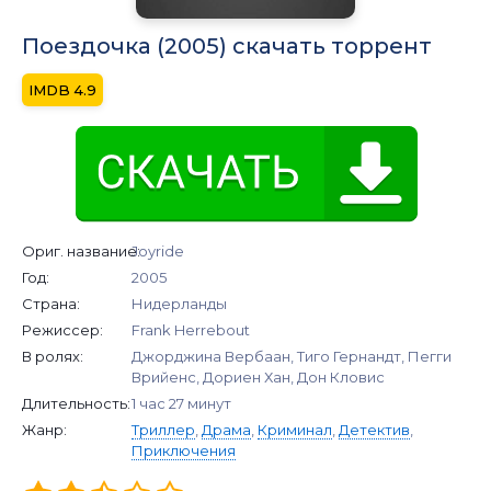
Поездочка (2005) скачать торрент
4.9
Ориг. название:
Joyride
Год:
2005
Страна:
Нидерланды
Режиссер:
Frank Herrebout
В ролях:
Джорджина Вербаан, Тиго Гернандт, Пегги
Врийенс, Дориен Хан, Дон Кловис
Длительность:
1 час 27 минут
Жанр:
Триллер
,
Драма
,
Криминал
,
Детектив
,
Приключения