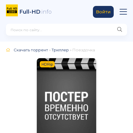
Full-HD
.info
Войти
Скачать торрент
»
Триллер
» Поездочка
HDRip