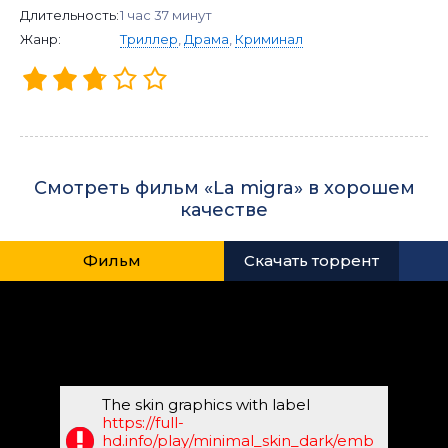
Длительность:
1 час 37 минут
Жанр:
Триллер
,
Драма
,
Криминал
Смотреть фильм «La migra» в хорошем
качестве
Фильм
Скачать торрент
The skin graphics with label
https://full-
hd.info/play/minimal_skin_dark/emb