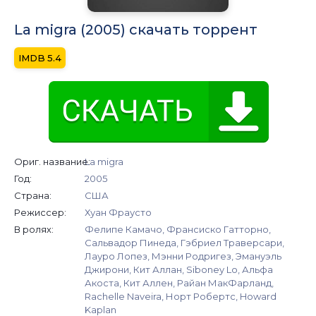
La migra (2005) скачать торрент
5.4
Ориг. название:
La migra
Год:
2005
Страна:
США
Режиссер:
Хуан Фраусто
В ролях:
Фелипе Камачо, Франсиско Гатторно,
Сальвадор Пинеда, Гэбриел Траверсари,
Лауро Лопез, Мэнни Родригез, Эмануэль
Джирони, Кит Аллан, Siboney Lo, Альфа
Акоста, Кит Аллен, Райан МакФарланд,
Rachelle Naveira, Норт Робертс, Howard
Kaplan