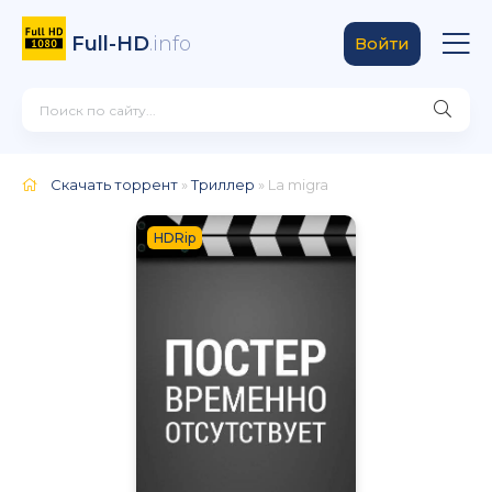
Full-HD
.info
Войти
Скачать торрент
»
Триллер
» La migra
HDRip