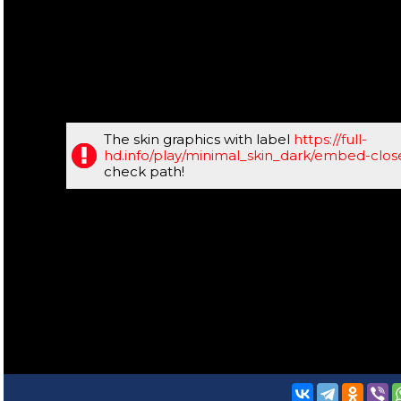
The skin graphics with label
https://full-
hd.info/play/minimal_skin_dark/embed-clo
check path!