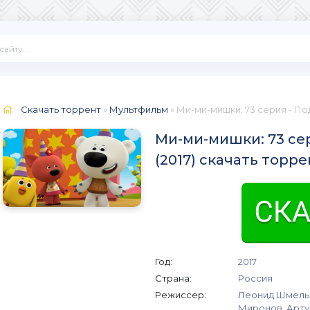
Скачать торрент
»
Мультфильм
» Ми-ми-мишки: 73 серия - П
Ми-ми-мишки: 73 се
(2017) скачать торре
Год:
2017
Страна:
Россия
Режиссер:
Леонид Шмельк
Миронов, Арту