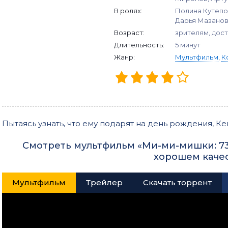
В ролях:
Полина Кутепо
Дарья Мазано
Возраст:
зрителям, дос
Длительность:
5 минут
Жанр:
Мультфильм
,
К
Пытаясь узнать, что ему подарят на день рождения, К
Смотреть мультфильм «Ми-ми-мишки: 73
хорошем каче
Мультфильм
Трейлер
Скачать торрент