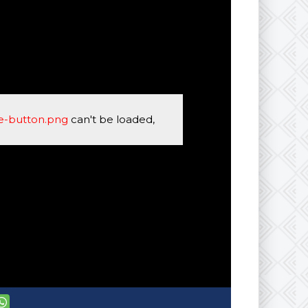
se-button.png
can't be loaded,