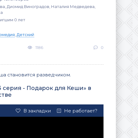
ва, Диомид Виноградов, Наталия Медведева,
ва
тигшим 0 лет
омедия
,
Детский
1186
0
еша становится разведчиком.
 серия - Подарок для Кеши» в
стве
В закладки
Не работает?