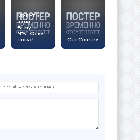
МУЛЬТ в
кино.
Выпуск
№51. Фокус-
покус!
Our Country