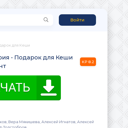
Войти
одарок для Кеши
рия - Подарок для Кеши
8.2
нт
ов, Вера Мякишева, Алексей Игнатов, Алексей
р Толстобров