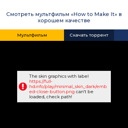
Смотреть мультфильм «How to Make It» в
хорошем качестве
Мультфильм
Скачать торрент
The skin graphics with label
https://full-
hd.info/play/minimal_skin_dark/emb
ed-close-button.png
can't be
loaded, check path!