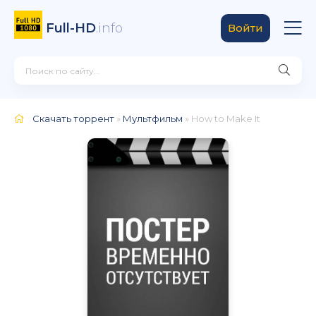
Full-HD
.info
Войти
Скачать торрент
»
Мультфильм
» How to Make It