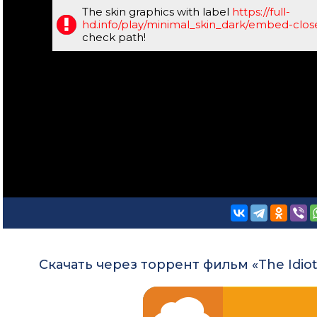
The skin graphics with label
https://full-
hd.info/play/minimal_skin_dark/embed-clo
check path!
Скачать через торрент фильм «The Idiot