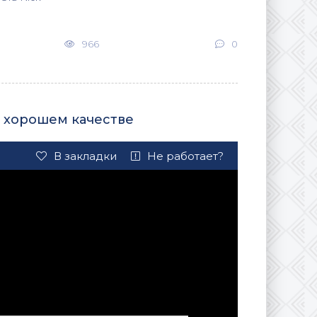
966
0
в хорошем качестве
В закладки
Не работает?