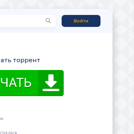
Войти
ачать торрент
ия
Old-Nick