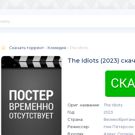
Скачать торрент
»
Комедия
» The Idiots
The Idiots (2023) ск
Ориг. название:
The Idiots
Год:
2023
Страна:
Великобритан
Режиссер:
Ник Петерсон
В ролях:
Алекс Олтмэн, 