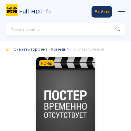
Full-HD
.info
Войти
Скачать торрент
»
Комедия
» Thomas A Peeper
HDRip