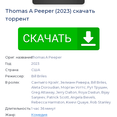
Thomas A Peeper (2023) скачать
торрент
Ориг. название:
Thomas A Peeper
Год:
2023
Страна:
США
Режиссер:
Bill Briles
В ролях:
Сантьяго Крэйг, Зелианн Ривера, Bill Briles,
Aleta Doroudian, Морган Уоттс, Рут Трушин,
Greg Attaway, Jerry Dalton, Roya Dastun, Bijay
Sanjeev, Patrick Scott, Angela Bevels,
Rebecca Harmston, Kwevi Quaye, Rob Stanley
Длительность:
1 час 36 минут
Жанр:
Комедия