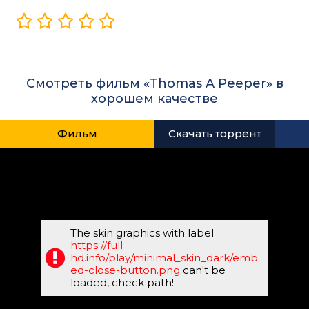
Смотреть фильм «Thomas A Peeper» в
хорошем качестве
Фильм
Скачать торрент
The skin graphics with label
https://full-
hd.info/play/minimal_skin_dark/emb
ed-close-button.png
can't be
loaded, check path!