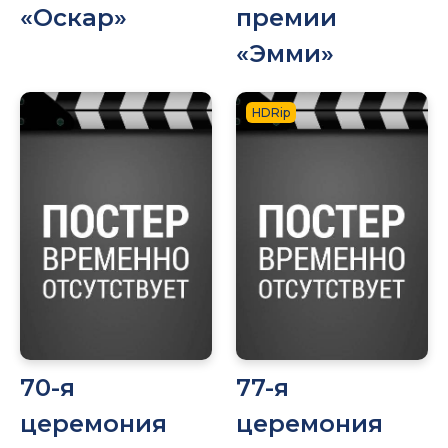
«Оскар»
премии
«Эмми»
HDRip
70-я
77-я
церемония
церемония