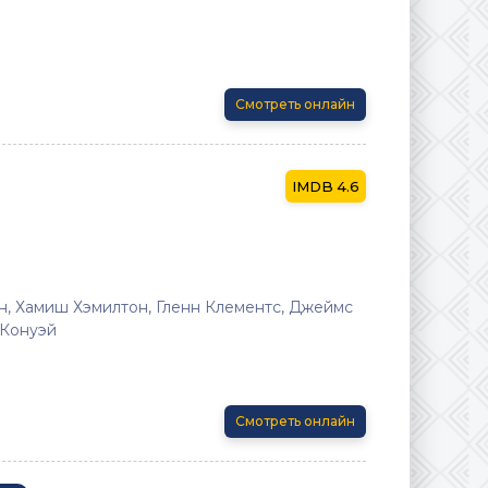
Смотреть онлайн
4.6
 Хамиш Хэмилтон, Гленн Клементс, Джеймс
 Конуэй
Смотреть онлайн