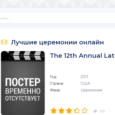
Лучшие церемонии онлайн
The 12th Annual La
Год:
2011
Страна:
США
Жанр:
Церемония
951