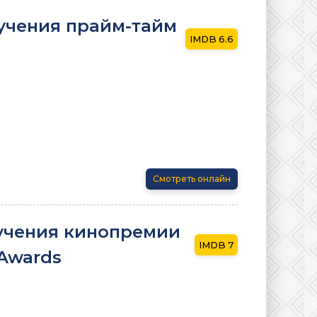
учения прайм-тайм
6.6
Смотреть онлайн
ручения кинопремии
7
 Awards