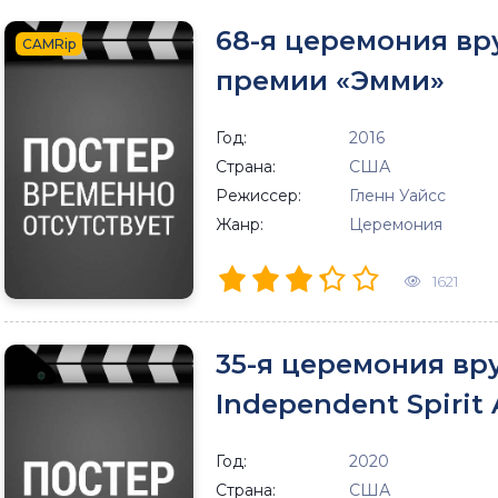
68-я церемония вр
CAMRip
премии «Эмми»
Год:
2016
Страна:
США
Режиссер:
Гленн Уайсс
Жанр:
Церемония
1621
35-я церемония в
Independent Spirit
Год:
2020
Страна:
США