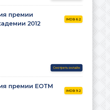
ия премии
6.2
кадемии 2012
Смотреть онлайн
ия премии EOTM
9.2