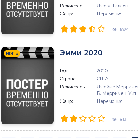
Режиссер:
Джоэл Галлен
Жанр:
Церемония
1869
Эмми 2020
HDRip
Год:
2020
Страна:
США
Режиссеры:
Джеймс Мерримен,
Б. Мерримен, Уит
Жанр:
Церемония
813