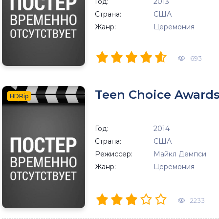
Год:
2013
Страна:
США
Жанр:
Церемония
693
Teen Choice Awards
HDRip
Год:
2014
Страна:
США
Режиссер:
Майкл Демпси
Жанр:
Церемония
2233