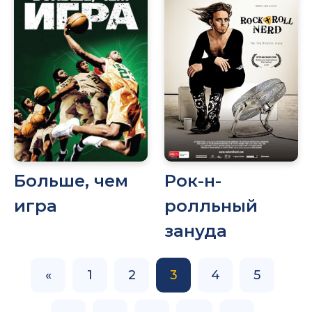
Больше, чем
Рок-н-
игра
ролльный
зануда
«
1
2
3
4
5