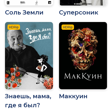
Соль Земли
Суперсоник
HDRip
HDRip
Знаешь, мама,
Маккуин
где я был?