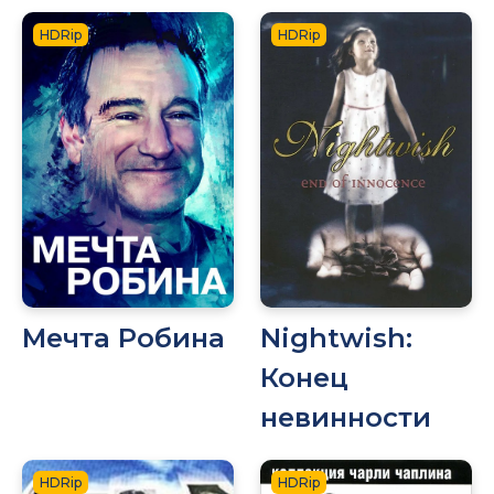
HDRip
HDRip
Мечта Робина
Nightwish:
Конец
невинности
HDRip
HDRip