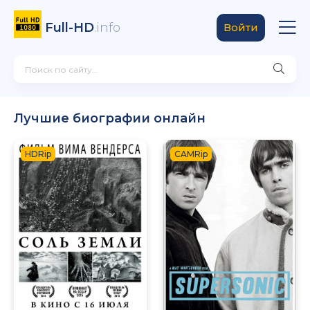
Full-HD
.info
Войти
Лучшие биографии онлайн
HDRip
CAMRip