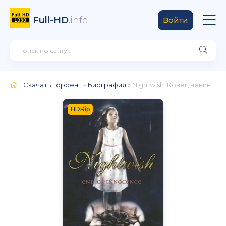
Full-HD
.info
Войти
Скачать торрент
»
Биография
» Nightwish: Конец невинности
HDRip