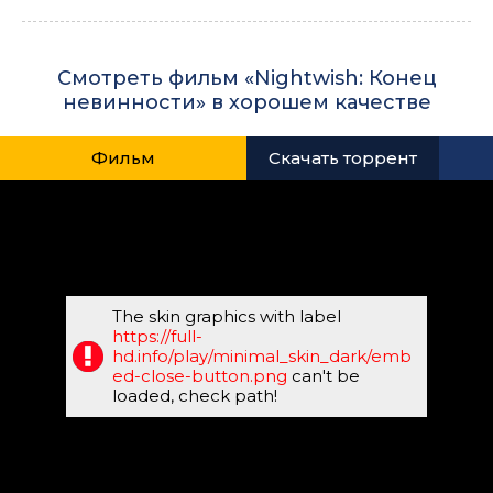
Смотреть фильм «Nightwish: Конец
невинности» в хорошем качестве
Фильм
Скачать торрент
The skin graphics with label
https://full-
hd.info/play/minimal_skin_dark/emb
ed-close-button.png
can't be
loaded, check path!