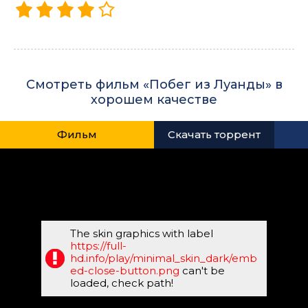
Смотреть фильм «Побег из Луанды» в
хорошем качестве
Фильм
Скачать торрент
The skin graphics with label
https://full-
hd.info/play/minimal_skin_dark/emb
ed-close-button.png
can't be
loaded, check path!