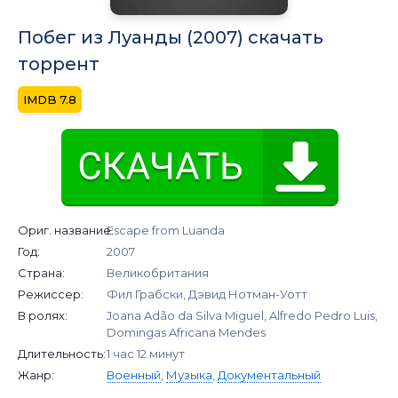
Побег из Луанды (2007) скачать
торрент
7.8
Ориг. название:
Escape from Luanda
Год:
2007
Страна:
Великобритания
Режиссер:
Фил Грабски, Дэвид Нотман-Уотт
В ролях:
Joana Adão da Silva Miguel, Alfredo Pedro Luis,
Domingas Africana Mendes
Длительность:
1 час 12 минут
Жанр:
Военный
,
Музыка
,
Документальный