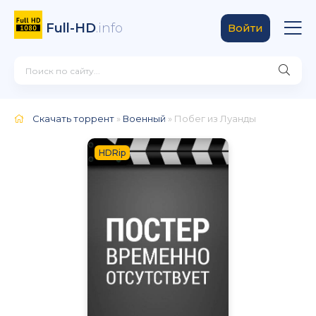
Full-HD
.info
Войти
Скачать торрент
»
Военный
» Побег из Луанды
HDRip