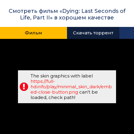
Смотреть фильм «Dying: Last Seconds of
Life, Part II» в хорошем качестве
Фильм
Скачать торрент
The skin graphics with label
https://full-
hd.info/play/minimal_skin_dark/emb
ed-close-button.png
can't be
loaded, check path!