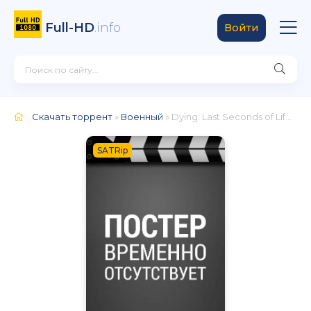
Full-HD
.info
Войти
Скачать торрент
»
Военный
» Dying: Last Seconds of Life, Part II
SATRip