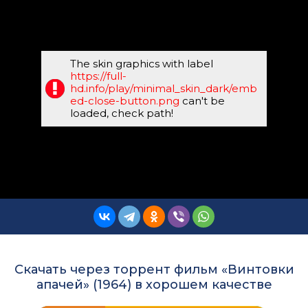
The skin graphics with label
https://full-
hd.info/play/minimal_skin_dark/emb
ed-close-button.png
can't be
loaded, check path!
Скачать через торрент фильм «Винтовки
апачей» (1964) в хорошем качестве