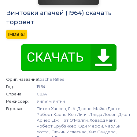
Винтовки апачей (1964) скачать
торрент
6.1
Ориг. название:
Apache Rifles
Год:
1964
Страна:
США
Режиссер:
Уильям Уитни
В ролях:
Питер Хансен, Л. К. Джонс, Майкл Данте,
Роберт Карнс, Кен Линч, Линда Лосон, Джон
Арчер, Дж. Пэт О’Мэлли, Ховард Райт,
Роберт Брубэйкер, Оди Мерфи, Чарльз
Уоттс, Юджин Иглесиас, Хью Сандерс,