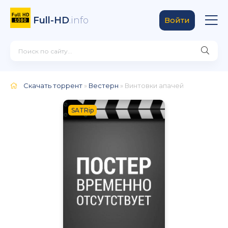
Full-HD
.info
Войти
Скачать торрент
»
Вестерн
» Винтовки апачей
SATRip