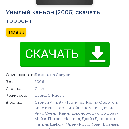
Унылый каньон (2006) скачать
торрент
5.5
Ориг. название:
Desolation Canyon
Год:
2006
Страна:
США
Режиссер:
Дэвид С. Касс ст.
В ролях:
Стейси Кич, Эй Мартинез, Келли Овертон,
Киле Кайл, Кортни Гейнс, Том Киш, Дэвид
Риис Снелл, Кенни Джонсон, Виктор Браун,
Майкл Патрик Макгилл, Дрэйк Джонстон,
Патрик Даффи, Фрэнк Росс, Крэйг Брэнэм,