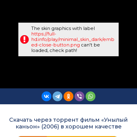
The skin graphics with label
https://full-
hd.info/play/minimal_skin_dark/emb
ed-close-button.png
can't be
loaded, check path!
Скачать через торрент фильм «Унылый
каньон» (2006) в хорошем качестве