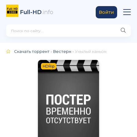
Full-HD
.info
Войти
Скачать торрент
»
Вестерн
» Унылый каньон
HDRip