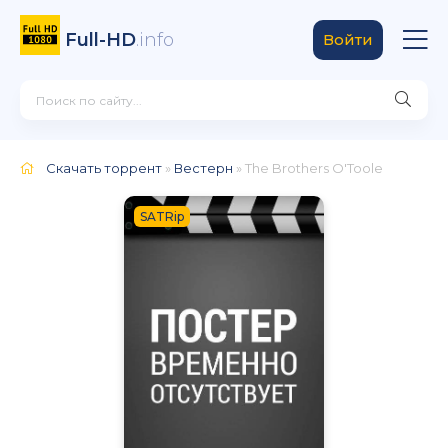
Full-HD
.info
Войти
Скачать торрент
»
Вестерн
» The Brothers O'Toole
SATRip