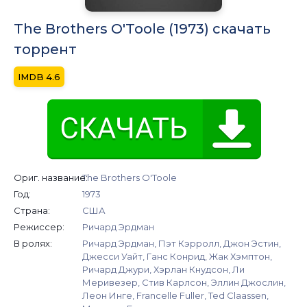
The Brothers O'Toole (1973) скачать
торрент
4.6
Ориг. название:
The Brothers O'Toole
Год:
1973
Страна:
США
Режиссер:
Ричард Эрдман
В ролях:
Ричард Эрдман, Пэт Кэрролл, Джон Эстин,
Джесси Уайт, Ганс Конрид, Жак Хэмптон,
Ричард Джури, Хэрлан Кнудсон, Ли
Меривезер, Стив Карлсон, Эллин Джослин,
Леон Инге, Francelle Fuller, Ted Claassen,