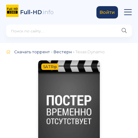
Full-HD
.info
Войти
Скачать торрент
»
Вестерн
» Texas Dynamo
SATRip