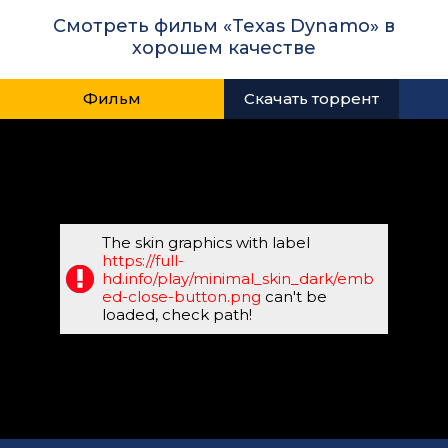
Смотреть фильм «Texas Dynamo» в
хорошем качестве
Фильм
Скачать торрент
The skin graphics with label
https://full-
hd.info/play/minimal_skin_dark/emb
ed-close-button.png
can't be
loaded, check path!