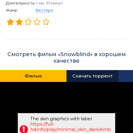
Длительность:
1 час 35 минут
Жанр:
Вестерн
Смотреть фильм «Snowblind» в хорошем
качестве
Фильм
Скачать торрент
The skin graphics with label
https://full-
hd.info/play/minimal_skin_dark/emb