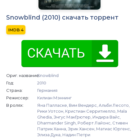
Snowblind (2010) скачать торрент
4
Ориг. название:
Snowblind
Год:
2010
Страна:
Германия
Режиссер:
Килиан Мэннинг
В ролях:
Яна Палласке, Вим Вендерс, Альби Лесото,
Рики Уотсон, Кристиан Серритиелло, Mala
Ghedia, Энгус МакГрютер, Индира Вайс,
Dharmander Singh, Роберт Лайонс, Стивен
Патрик Ханна, Эрик Хансен, Матиас Юргенс,
Элиза Дука, Надин Петри