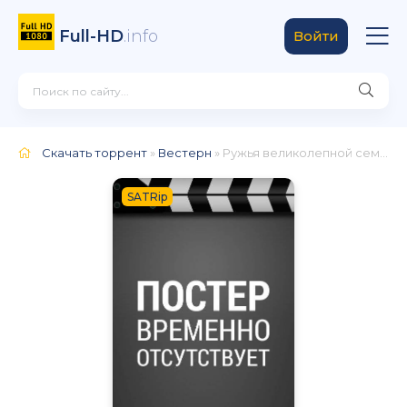
Full-HD
.info
Войти
Скачать торрент
»
Вестерн
» Ружья великолепной семерки
SATRip