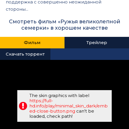
поддержка с совершенно неожиданной
стороны...
Смотреть фильм «Ружья великолепной
семерки» в хорошем качестве
Фильм
Трейлер
Скачать торрент
The skin graphics with label
https://full-
hd.info/play/minimal_skin_dark/emb
ed-close-button.png
can't be
loaded, check path!