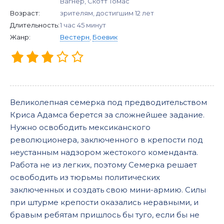
Вагнер, Скотт Томас
Возраст:
зрителям, достигшим 12 лет
Длительность:
1 час 45 минут
Жанр:
Вестерн
,
Боевик
Великолепная семерка под предводительством
Криса Адамса берется за сложнейшее задание.
Нужно освободить мексиканского
революционера, заключенного в крепости под
неустанным надзором жестокого коменданта.
Работа не из легких, поэтому Семерка решает
освободить из тюрьмы политических
заключенных и создать свою мини-армию. Силы
при штурме крепости оказались неравными, и
бравым ребятам пришлось бы туго, если бы не