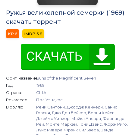
Ружья великолепной семерки (1969)
скачать торрент
6
5.8
Ориг. название:
Guns of the Magnificent Seven
Год:
1969
Страна:
США
Режиссер:
Пол Уэндкос
В ролях:
Рени Сантони, Джордж Кеннеди, Санчо
Грасия, Джо Дон Бейкер, Берни Кейси,
Джеймс Уитмор, Майкл Ансара, Фернандо
Рей, Монте Маркэм, Тони Дэвис, Жорж Риго,
Луис Ривера, Фрэнк Сильвера, Венде