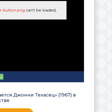
se-button.png
can't be loaded,
ется Джонни Техасец» (1967) в
стве