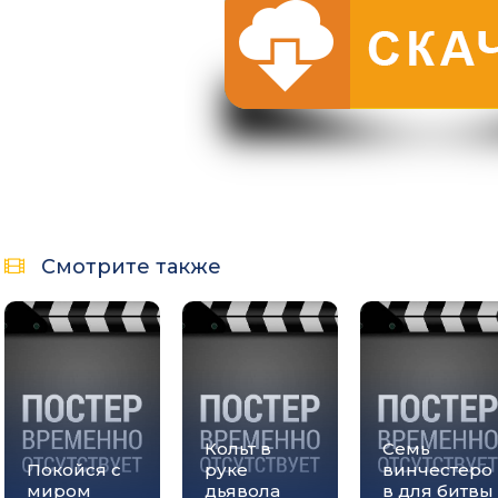
Смотрите также
Кольт в
Семь
Покойся с
руке
винчестеро
миром
дьявола
в для битвы