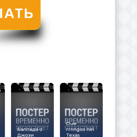
Due
Баллада о
rrringos nel
Джози
Texas