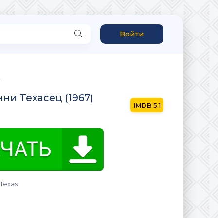
Войти
ц
ни Техасец (1967)
5.1
Texas