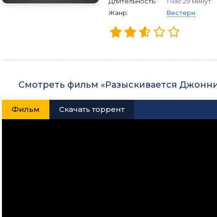
Длительность:
1 час 29 минут
Жанр:
Вестерн
Смотреть фильм «Разыскивается Джонни
Фильм
Скачать торрент