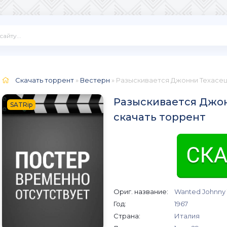
Скачать торрент
»
Вестерн
» Разыскивается Джонни Техасе
Разыскивается Джон
SATRip
скачать торрент
Ориг. название:
Wanted Johnny 
Год:
1967
Страна:
Италия