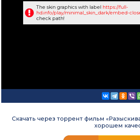
The skin graphics with label
https://full-
hd.info/play/minimal_skin_dark/embed-clo
check path!
Скачать через торрент фильм «Разыскива
хорошем каче