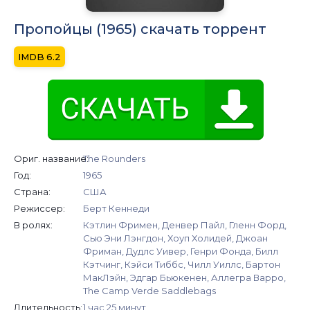
Пропойцы (1965) скачать торрент
6.2
Ориг. название:
The Rounders
Год:
1965
Страна:
США
Режиссер:
Берт Кеннеди
В ролях:
Кэтлин Фримен, Денвер Пайл, Гленн Форд,
Сью Эни Лэнгдон, Хоуп Холидей, Джоан
Фриман, Дудлс Уивер, Генри Фонда, Билл
Кэтчинг, Кэйси Тиббс, Чилл Уиллс, Бартон
МакЛэйн, Эдгар Бьюкенен, Аллегра Варро,
The Camp Verde Saddlebags
Длительность:
1 час 25 минут