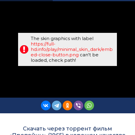
The skin graphics with label
https://full-
hd.info/play/minimal_skin_dark/emb
ed-close-button.png
can't be
loaded, check path!
Скачать через торрент фильм