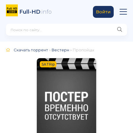
Full-HD
.info
Войти
Скачать торрент
»
Вестерн
» Пропойцы
SATRip