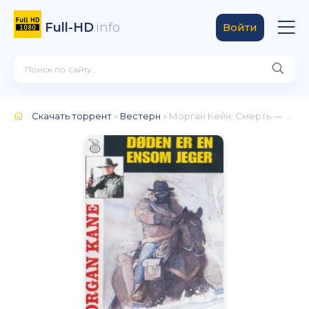
Full-HD
.info
Войти
Скачать торрент
»
Вестерн
» Морган Кейн: Смерть — одинокий охотник