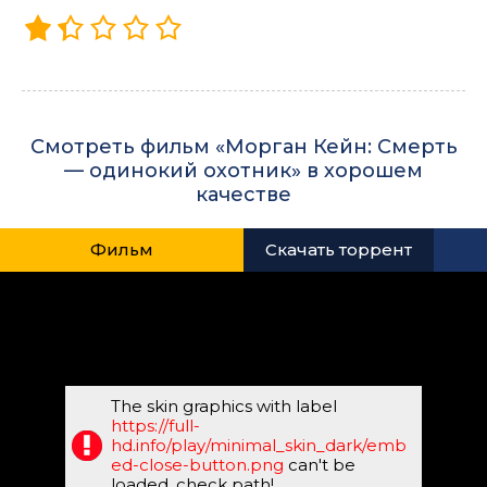
Смотреть фильм «Морган Кейн: Смерть
— одинокий охотник» в хорошем
качестве
Фильм
Скачать торрент
The skin graphics with label
https://full-
hd.info/play/minimal_skin_dark/emb
ed-close-button.png
can't be
loaded, check path!