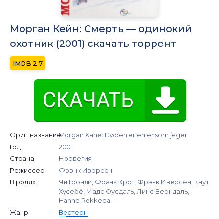
Морган Кейн: Смерть — одинокий
охотник (2001) скачать торрент
2.7
Ориг. название:
Morgan Kane: Døden er en ensom jeger
Год:
2001
Страна:
Норвегия
Режиссер:
Фрэнк Иверсен
В ролях:
Ян Гронли, Франк Крог, Фрэнк Иверсен, Кнут
Хусебё, Мадс Оусдаль, Лине Верндаль,
Hanne Rekkedal
Жанр:
Вестерн