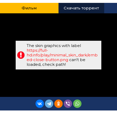
Фильм
Скачать торрент
The skin graphics with label
https://full-
hd.info/play/minimal_skin_dark/emb
ed-close-button.png
can't be
loaded, check path!