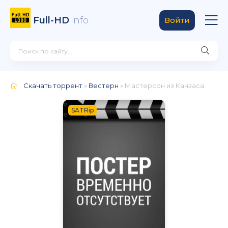
Full-HD
.info
Войти
Скачать торрент
»
Вестерн
» Мастерсон из Канзаса
SATRip