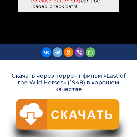
ed-close-button.png
can't be
loaded, check path!
Скачать через торрент фильм «Last of
the Wild Horses» (1948) в хорошем
качестве