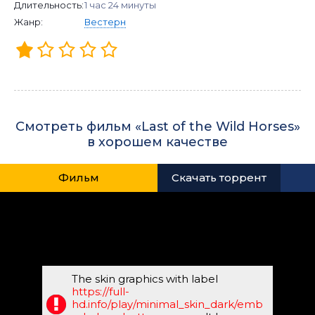
Длительность:
1 час 24 минуты
Жанр:
Вестерн
Смотреть фильм «Last of the Wild Horses»
в хорошем качестве
Фильм
Скачать торрент
The skin graphics with label
https://full-
hd.info/play/minimal_skin_dark/emb