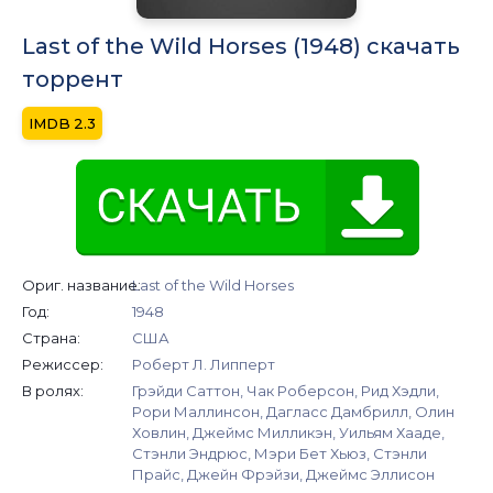
Last of the Wild Horses (1948) скачать
торрент
2.3
Ориг. название:
Last of the Wild Horses
Год:
1948
Страна:
США
Режиссер:
Роберт Л. Липперт
В ролях:
Грэйди Саттон, Чак Роберсон, Рид Хэдли,
Рори Маллинсон, Дагласс Дамбрилл, Олин
Ховлин, Джеймс Милликэн, Уильям Хааде,
Стэнли Эндрюс, Мэри Бет Хьюз, Стэнли
Прайс, Джейн Фрэйзи, Джеймс Эллисон