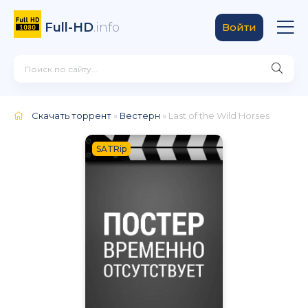
Full-HD
.info
Войти
Скачать торрент
»
Вестерн
» Last of the Wild Horses
SATRip