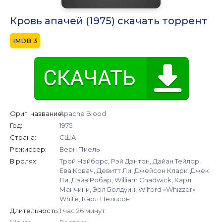
Кровь апачей (1975) скачать торрент
3
Ориг. название:
Apache Blood
Год:
1975
Страна:
США
Режиссер:
Верн Пиель
В ролях:
Трой Нэйборс, Рэй Дэнтон, Дайан Тейлор,
Ева Ковач, Девитт Ли, Джейсон Кларк, Джек
Ли, Дэйв Робар, William Chadwick, Карл
Манчини, Эрл Болдуин, Wilford «Whizzer»
White, Карл Нельсон
Длительность:
1 час 26 минут