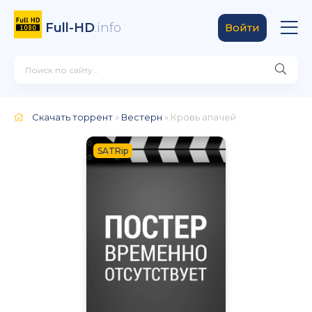
Full-HD
.info
Войти
Скачать торрент
»
Вестерн
» Кровь апачей
SATRip