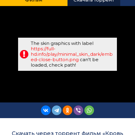
The skin graphics with label
https://full-
hd.info/play/minimal_skin_dark/emb
ed-close-button.png
can't be
loaded, check path!
Скачать через торрент фильм «Кровь