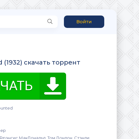
Войти
d (1932) скачать торрент
ounted
зер
 Фрэнсис МакДональд, Том Лондон, Стэнли