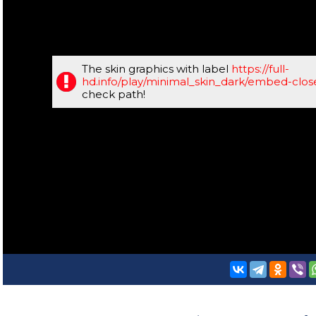
The skin graphics with label
https://full-
hd.info/play/minimal_skin_dark/embed-clo
check path!