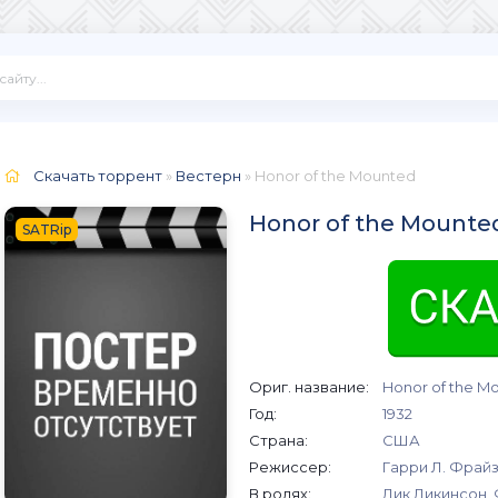
Скачать торрент
»
Вестерн
» Honor of the Mounted
Honor of the Mounte
SATRip
Ориг. название:
Honor of the M
Год:
1932
Страна:
США
Режиссер:
Гарри Л. Фрай
В ролях:
Дик Дикинсон,