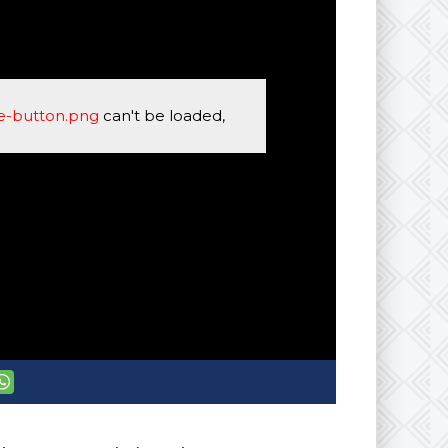
se-button.png
can't be loaded,