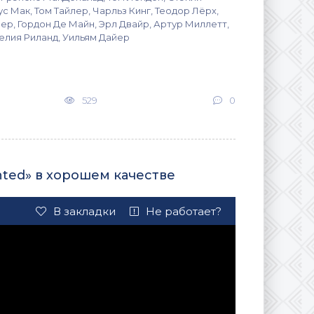
ус Мак, Том Тайлер, Чарльз Кинг, Теодор Лёрх,
ер, Гордон Де Майн, Эрл Двайр, Артур Миллетт,
елия Риланд, Уильям Дайер
529
0
nted» в хорошем качестве
В закладки
Не работает?