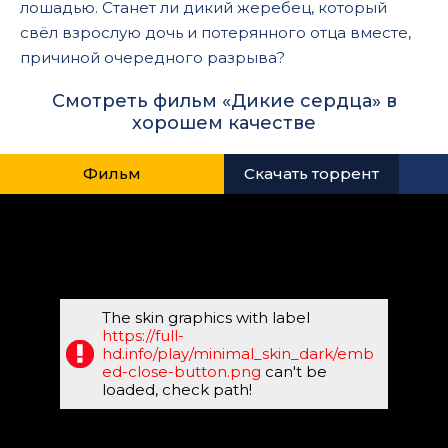
лошадью. Станет ли дикий жеребец, который
свёл взрослую дочь и потерянного отца вместе,
причиной очередного разрыва?
Смотреть фильм «Дикие сердца» в
хорошем качестве
Фильм
Скачать торрент
The skin graphics with label
https://full-
hd.info/play/minimal_skin_dark/emb
ed-close-button.png
can't be
loaded, check path!