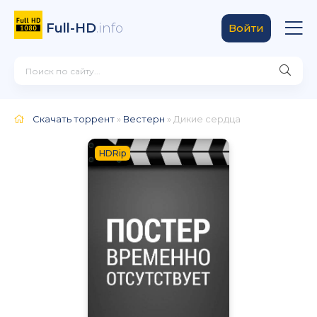
Full-HD
.info
Войти
Скачать торрент
»
Вестерн
» Дикие сердца
HDRip