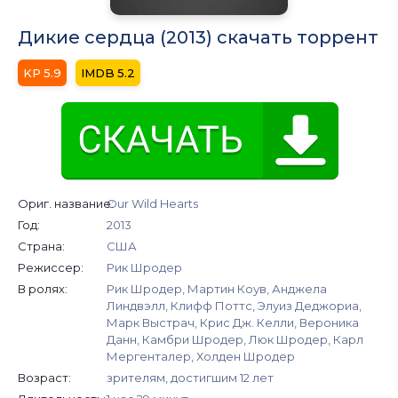
Дикие сердца (2013) скачать торрент
5.9
5.2
Ориг. название:
Our Wild Hearts
Год:
2013
Страна:
США
Режиссер:
Рик Шродер
В ролях:
Рик Шродер, Мартин Коув, Анджела
Линдвэлл, Клифф Поттс, Элуиз Деджориа,
Марк Выстрач, Крис Дж. Келли, Вероника
Данн, Камбри Шродер, Люк Шродер, Карл
Мергенталер, Холден Шродер
Возраст:
зрителям, достигшим 12 лет