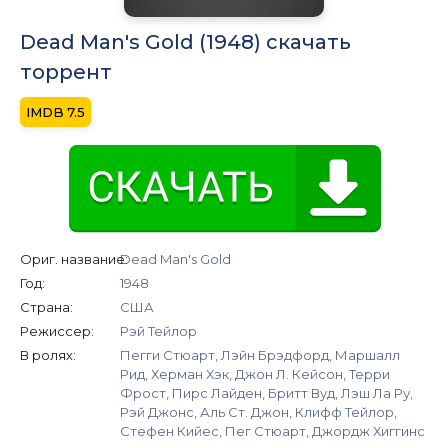
Dead Man's Gold (1948) скачать
торрент
7.5
Ориг. название:
Dead Man's Gold
Год:
1948
Страна:
США
Режиссер:
Рэй Тейлор
В ролях:
Пегги Стюарт, Лэйн Брэдфорд, Маршалл
Рид, Херман Хэк, Джон Л. Кейсон, Терри
Фрост, Пирс Лайден, Бритт Вуд, Лэш Ла Ру,
Рэй Джонс, Аль Ст. Джон, Клифф Тейлор,
Стефен Кийес, Пег Стюарт, Джордж Хиггинс