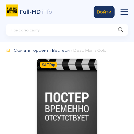
Full-HD
.info
Войти
Скачать торрент
»
Вестерн
» Dead Man's Gold
SATRip