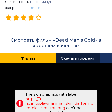
Длительность:
1 час 0 минут
Жанр:
Вестерн
Смотреть фильм «Dead Man's Gold» в
хорошем качестве
Фильм
Скачать торрент
The skin graphics with label
https://full-
hd.info/play/minimal_skin_dark/emb
ed-close-button.png
can't be