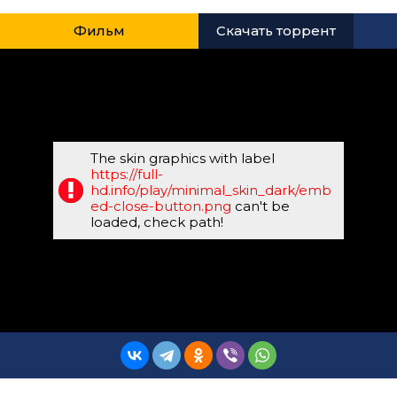
Фильм
Скачать торрент
The skin graphics with label
https://full-
hd.info/play/minimal_skin_dark/emb
ed-close-button.png
can't be
loaded, check path!