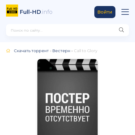
Full-HD
.info
Войти
Скачать торрент
»
Вестерн
» Call to Glory