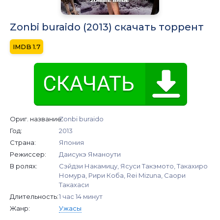
Zonbi buraido (2013) скачать торрент
1.7
Ориг. название:
Zonbi buraido
Год:
2013
Страна:
Япония
Режиссер:
Даисукэ Яманоути
В ролях:
Сэйдзи Накамицу, Ясуси Такэмото, Такахиро
Номура, Рири Коба, Rei Mizuna, Саори
Такахаси
Длительность:
1 час 14 минут
Жанр:
Ужасы