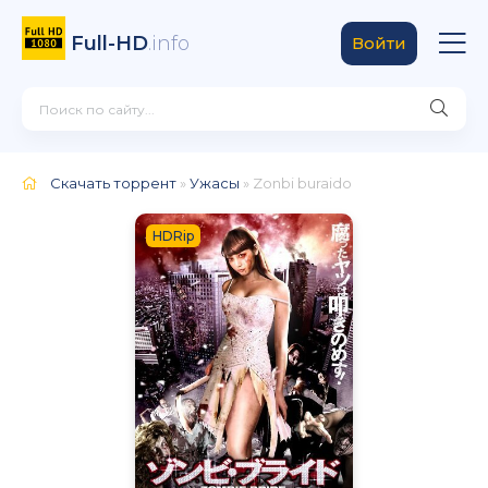
Full-HD
.info
Войти
Скачать торрент
»
Ужасы
» Zonbi buraido
HDRip