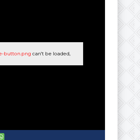
se-button.png
can't be loaded,