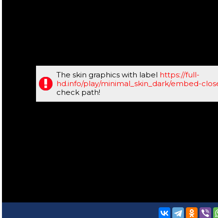
The skin graphics with label
https://full-
hd.info/play/minimal_skin_dark/embed-clo
check path!