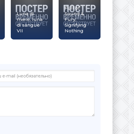
Full of
Luna di
Sound &
miele, luna
Fury;
di sangue
Signifying
VII
Nothing