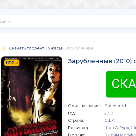
Скачать торрент
»
Ужасы
» Зарубленные
Зарубленные (2010) 
HDRip
Ориг. название:
Butchered
Год:
2010
Страна:
США
Режиссер:
Шон О’Рурк, Ш
В ролях:
Джейм Моффетт