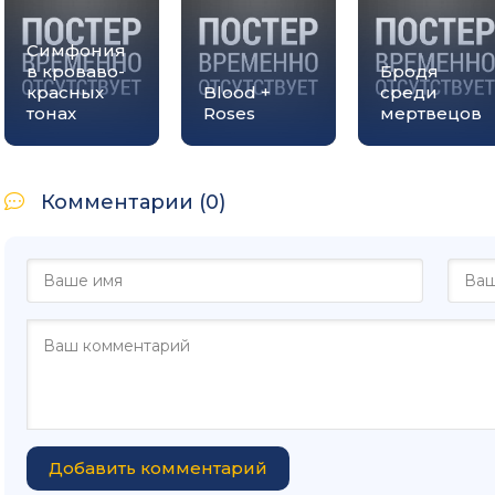
Симфония
в кроваво-
Бродя
красных
Blood +
среди
тонах
Roses
мертвецов
Комментарии (0)
Добавить комментарий