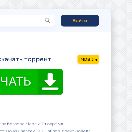
Войти
скачать торрент
3.4
ила Бразерс, Чарльз Стюарт мл.
, Doug Chancey, D.J. Нэйлор, Брент Ловелл,