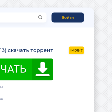
Войти
013) скачать торрент
7
es
ия