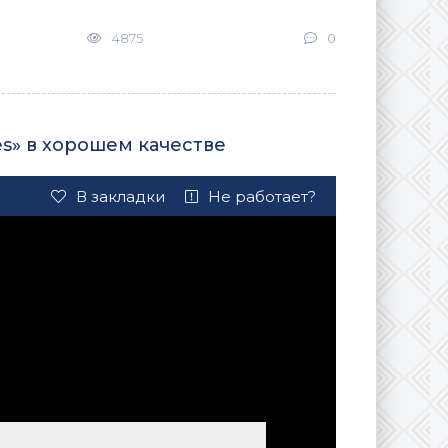
4875
0
s» в хорошем качестве
В закладки
Не работает?