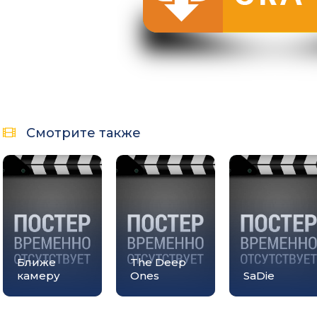
Смотрите также
Ближе
The Deep
камеру
Ones
SaDie