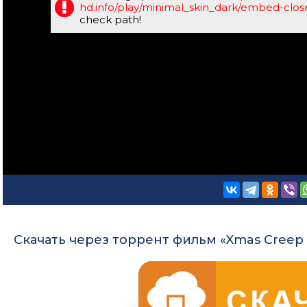
hd.info/play/minimal_skin_dark/embed-clo
check path!
Скачать через торрент фильм «Xmas Creep T