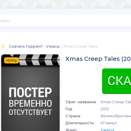
Скачать торрент
»
Ужасы
» Xmas Creep Tales
Xmas Creep Tales (2
HDRip
Ориг. название:
Xmas Creep Tal
Год:
2013
Страна:
Великобритан
Длительность:
47 минут
Жанр:
Ужасы