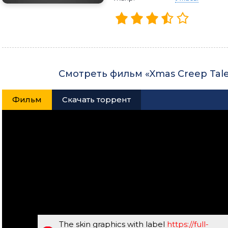
Смотреть фильм «Xmas Creep Tale
Фильм
Скачать торрент
The skin graphics with label
https://full-