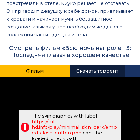
повстречали в отеле, Киуко решает не отставать.
Он приводит девушку к себе домой, привязывает
к кровати и начинает мучить беззащитное
создание, изымая у нее необходимые для его
коллекции части одежды и тела.
Смотреть фильм «Всю ночь напролет 3:
Последняя глава» в хорошем качестве
Фильм
Скачать торрент
The skin graphics with label
https://full-
hd.info/play/minimal_skin_dark/emb
ed-close-button.png
can't be
loaded, check path!