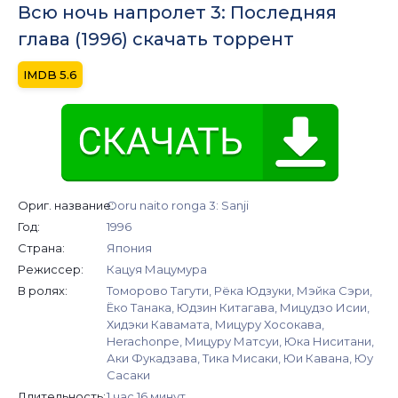
Всю ночь напролет 3: Последняя
глава (1996) скачать торрент
5.6
Ориг. название:
Ooru naito ronga 3: Sanji
Год:
1996
Страна:
Япония
Режиссер:
Кацуя Мацумура
В ролях:
Томорово Тагути, Рёка Юдзуки, Мэйка Сэри,
Ёко Танака, Юдзин Китагава, Мицудзо Исии,
Хидэки Кавамата, Мицуру Хосокава,
Herachonpe, Мицуру Матсуи, Юка Ниситани,
Аки Фукадзава, Тика Мисаки, Юи Кавана, Юу
Сасаки
Длительность:
1 час 16 минут