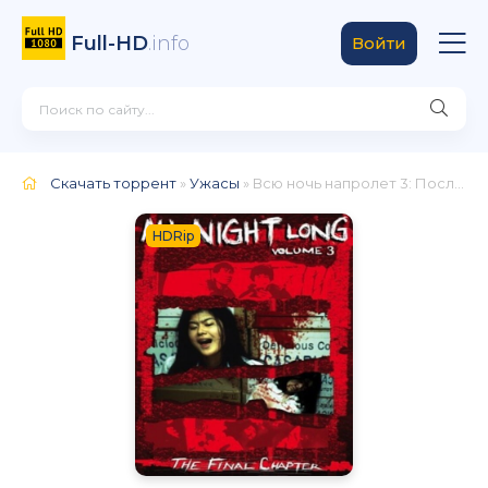
Full-HD
.info
Войти
Скачать торрент
»
Ужасы
» Всю ночь напролет 3: Последняя глава
HDRip