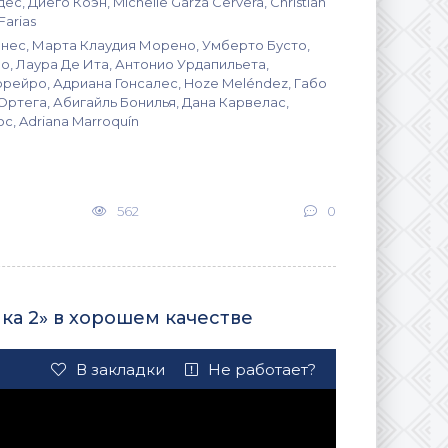
с, Диего Коэн, Michelle Garza Cervera, Christian
Farias
ес, Марта Клаудия Морено, Умберто Бусто,
о, Лаура Де Ита, Антонио Урдапильета,
рейро, Адриана Гонсалес, Hoze Meléndez, Габо
Ортега, Абигайль Бонилья, Дана Карвелас,
, Adriana Marroquín
562
0
ка 2» в хорошем качестве
В закладки
Не работает?