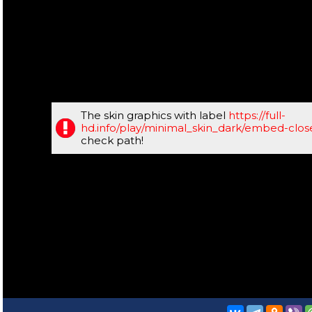
The skin graphics with label
https://full-
hd.info/play/minimal_skin_dark/embed-clo
check path!