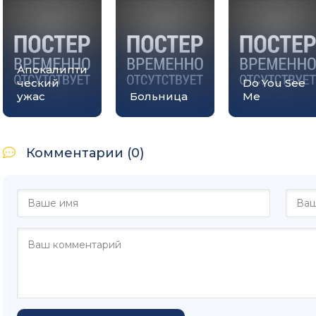
Апокалипти
ческий
Do You See
ужас
Больница
Me
Комментарии (0)