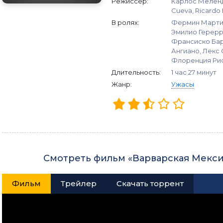
Режиссер:
Карлос Меленде
Cueva, Ricardo 
В ролях:
Фермин Мартин
Эмилио Герерр
Франсиско Бар
Ангиано, Лекс 
Флоренция Риос
Длительность:
1 час 27 минут
Жанр:
Ужасы
Смотреть фильм «Варварская Мекси
Фильм
Трейлер
Скачать торрент