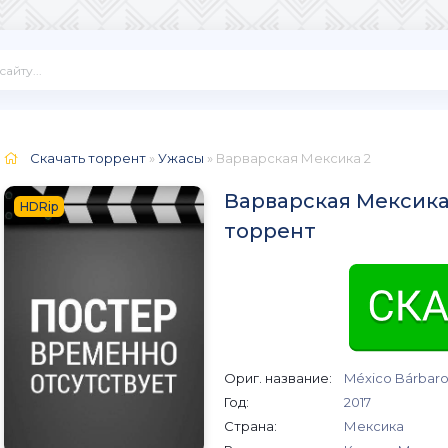
Скачать торрент
»
Ужасы
» Варварская Мексика 2
Варварская Мексика 
HDRip
торрент
Ориг. название:
México Bárbaro 
Год:
2017
Страна:
Мексика