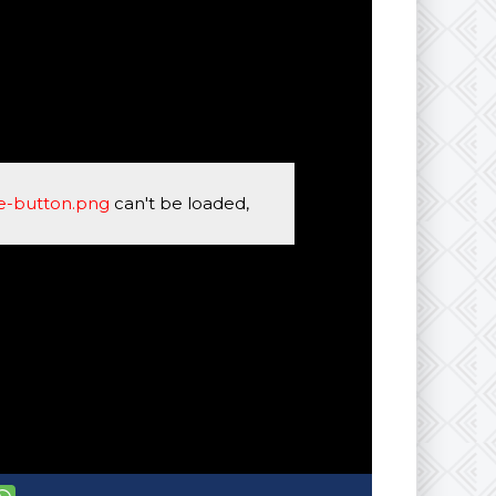
se-button.png
can't be loaded,