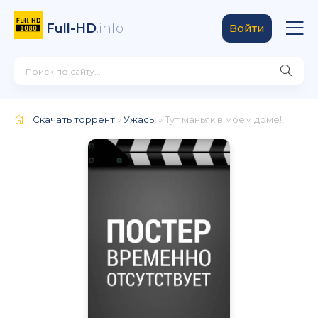
Full-HD
.info
Войти
Скачать торрент
»
Ужасы
» Тут маньяк в моем доме!!!