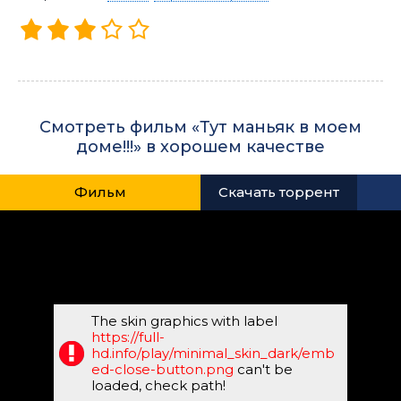
Смотреть фильм «Тут маньяк в моем
доме!!!» в хорошем качестве
Фильм
Скачать торрент
The skin graphics with label
https://full-
hd.info/play/minimal_skin_dark/emb
ed-close-button.png
can't be
loaded, check path!