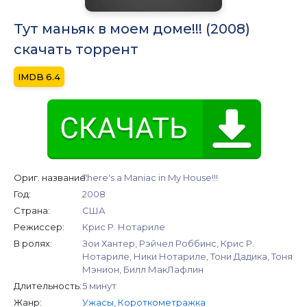
Тут маньяк в моем доме!!! (2008)
скачать торрент
6.4
Ориг. название:
There's a Maniac in My House!!!
Год:
2008
Страна:
США
Режиссер:
Крис Р. Нотариле
В ролях:
Зои Хантер, Рэйчел Роббинс, Крис Р.
Нотариле, Ники Нотариле, Тони Дадика, Тоня
Мэнион, Билл МакЛафлин
Длительность:
5 минут
Жанр:
Ужасы
,
Короткометражка