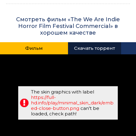
Смотреть фильм «The We Are Indie
Horror Film Festival Commercial» в
хорошем качестве
Фильм
Скачать торрент
The skin graphics with label
https://full-
hd.info/play/minimal_skin_dark/emb
ed-close-button.png
can't be
loaded, check path!