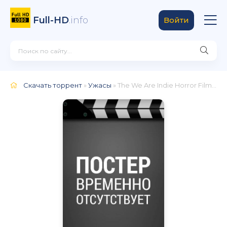
Full-HD
.info
Войти
Скачать торрент
»
Ужасы
» The We Are Indie Horror Film Festival Commercial