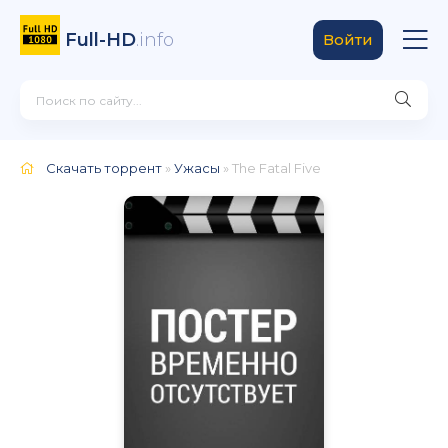
Full-HD
.info
Войти
Скачать торрент
»
Ужасы
» The Fatal Five