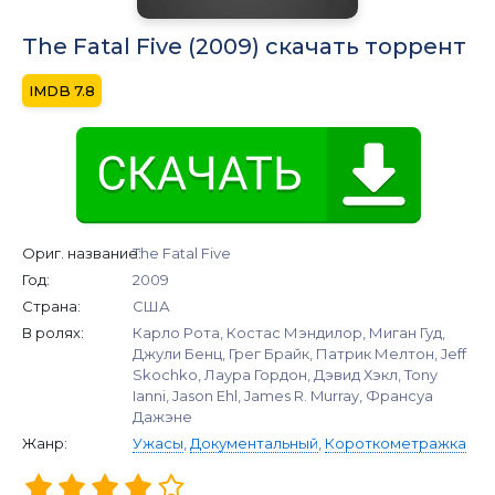
The Fatal Five (2009) скачать торрент
7.8
Ориг. название:
The Fatal Five
Год:
2009
Страна:
США
В ролях:
Карло Рота, Костас Мэндилор, Миган Гуд,
Джули Бенц, Грег Брайк, Патрик Мелтон, Jeff
Skochko, Лаура Гордон, Дэвид Хэкл, Tony
Ianni, Jason Ehl, James R. Murray, Франсуа
Дажэне
Жанр:
Ужасы
,
Документальный
,
Короткометражка