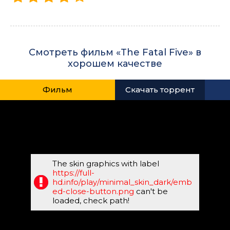
Смотреть фильм «The Fatal Five» в
хорошем качестве
Фильм
Скачать торрент
The skin graphics with label
https://full-
hd.info/play/minimal_skin_dark/emb
ed-close-button.png
can't be
loaded, check path!