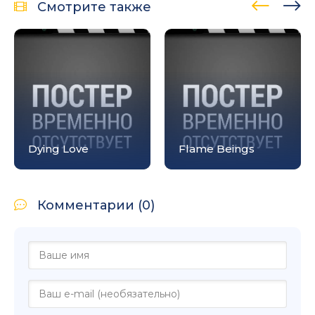
Смотрите также
Призра
e Beings
Blood Red Earth
улице
Комментарии (0)