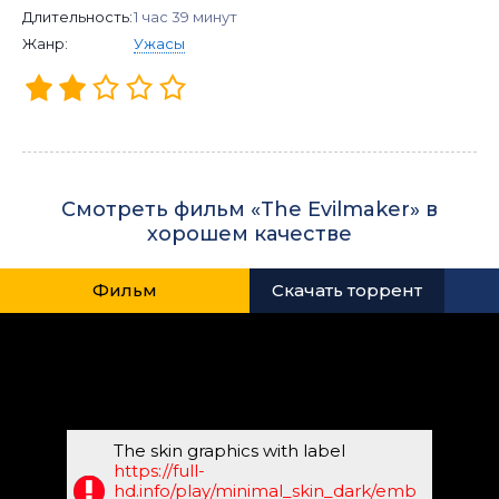
Длительность:
1 час 39 минут
Жанр:
Ужасы
Смотреть фильм «The Evilmaker» в
хорошем качестве
Фильм
Скачать торрент
The skin graphics with label
https://full-
hd.info/play/minimal_skin_dark/emb