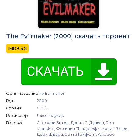
The Evilmaker (2000) скачать торрент
4.2
Ориг. название:
The Evilmaker
Год:
2000
Страна:
США
Режиссер:
Джон Баукер
В ролях:
Стефани Битон, Дэвид С. Дункан, Rob
Merickel, Фелиция Пандольфи, Арлин Генри,
Дори Шварц, Бетти Гриффит, Alfradeo