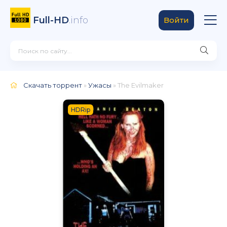
Full-HD
.info
Войти
Скачать торрент
»
Ужасы
» The Evilmaker
HDRip