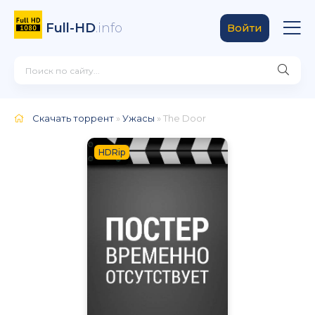
Full-HD
.info
Войти
Скачать торрент
»
Ужасы
» The Door
HDRip