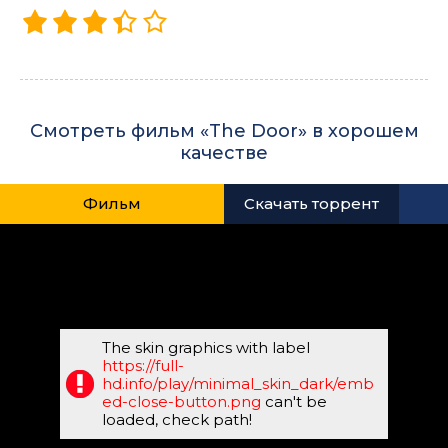
Смотреть фильм «The Door» в хорошем
качестве
Фильм
Скачать торрент
The skin graphics with label
https://full-
hd.info/play/minimal_skin_dark/emb
ed-close-button.png
can't be
loaded, check path!