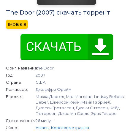
The Door (2007) скачать торрент
6.8
Ориг. название:
The Door
Год:
2007
Страна:
США
Режиссер:
Джеффри Фрейм
В ролях:
Микка Даргел, Мэл Инглэнд, Lindsay Bellock
Lieber, Джейсон Кейн, Майк Гэбриел,
Джесси Гротолсон, Джеки Оттесен, Кейд
Петерсон, Джастин Сэндс, Эрик Тесоро
Длительность:
26 минут
Жанр:
Ужасы
,
Короткометражка