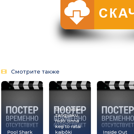
Смотрите также
Shin kaidan
zangyaku
hidô: onna
keiji to ratai
Pool Shark
kaibôki
Inside Out