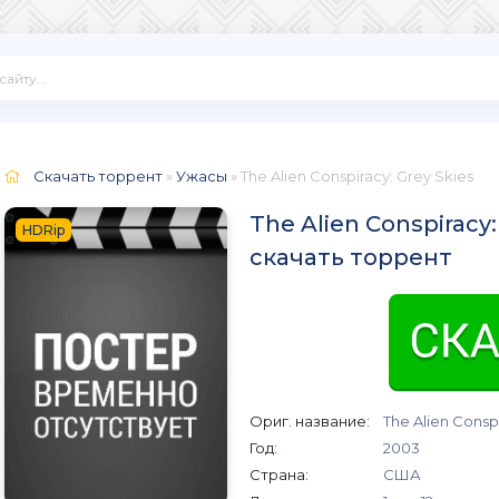
Скачать торрент
»
Ужасы
» The Alien Conspiracy: Grey Skies
The Alien Conspiracy:
HDRip
скачать торрент
Ориг. название:
The Alien Consp
Год:
2003
Страна:
США