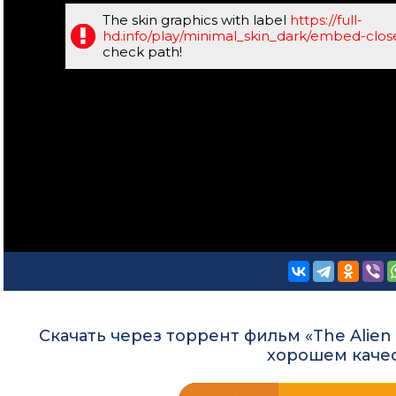
The skin graphics with label
https://full-
hd.info/play/minimal_skin_dark/embed-clo
check path!
Скачать через торрент фильм «The Alien C
хорошем каче