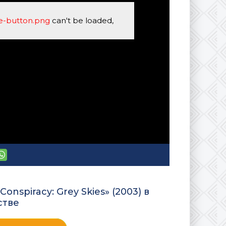
se-button.png
can't be loaded,
onspiracy: Grey Skies» (2003) в
стве