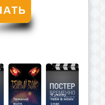
Я увижу
Темный
тебя в моих
волк
снах