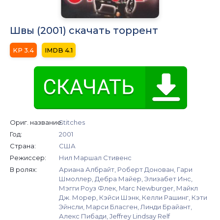
Швы (2001) скачать торрент
3.4
4.1
Ориг. название:
Stitches
Год:
2001
Страна:
США
Режиссер:
Нил Маршал Стивенс
В ролях:
Ариана Албрайт, Роберт Донован, Гари
Шмоллер, Дебра Майер, Элизабет Инс,
Мэгги Роуз Флек, Marc Newburger, Майкл
Дж. Морер, Кэйси Шэнк, Келли Рашинг, Кэти
Эйнсли, Марси Бласген, Линди Брайант,
Алекс Пибади, Jeffrey Lindsay Relf