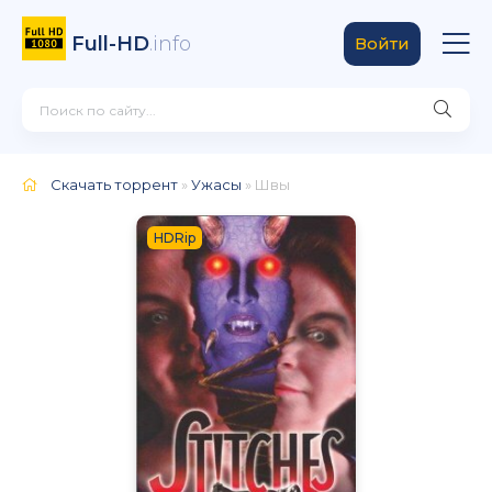
Full-HD
.info
Войти
Скачать торрент
»
Ужасы
» Швы
HDRip