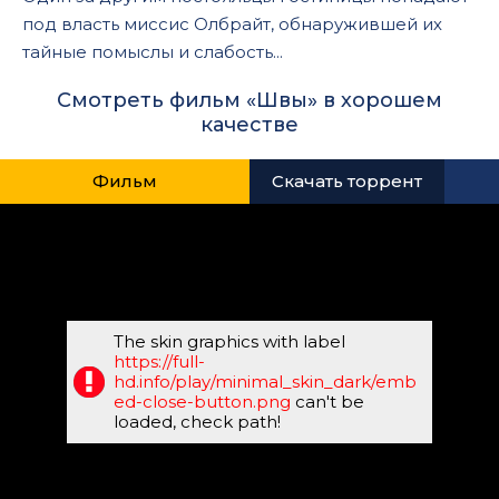
под власть миссис Олбрайт, обнаружившей их
тайные помыслы и слабость...
Смотреть фильм «Швы» в хорошем
качестве
Фильм
Скачать торрент
The skin graphics with label
https://full-
hd.info/play/minimal_skin_dark/emb
ed-close-button.png
can't be
loaded, check path!