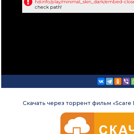
hd.info/play/minimal_skin_dark/embed-clo
check path!
Скачать через торрент фильм «Scare 