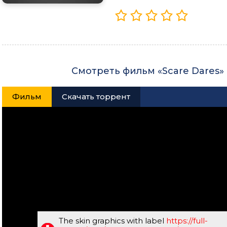
Смотреть фильм «Scare Dares»
Фильм
Скачать торрент
The skin graphics with label
https://full-