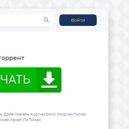
Войти
 торрент
н, Дэйв Ливайн, Кортни Белл, Морган Питер
ркер, Крэйг Ли Томас