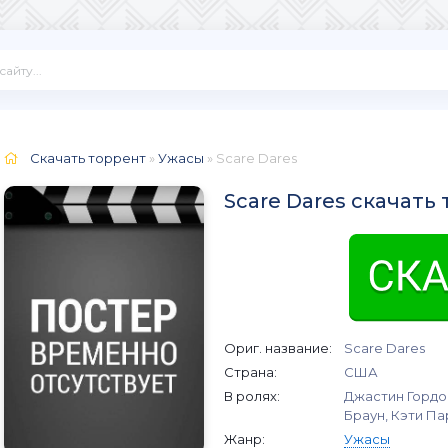
Скачать торрент
»
Ужасы
» Scare Dares
Scare Dares скачать
Ориг. название:
Scare Dares
Страна:
США
В ролях:
Джастин Гордо
Браун, Кэти Па
Жанр:
Ужасы