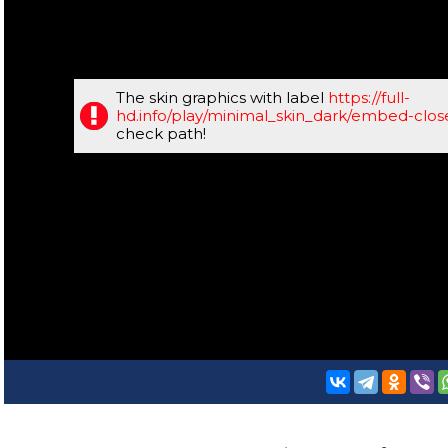
The skin graphics with label
https://full-
hd.info/play/minimal_skin_dark/embed-clo
check path!