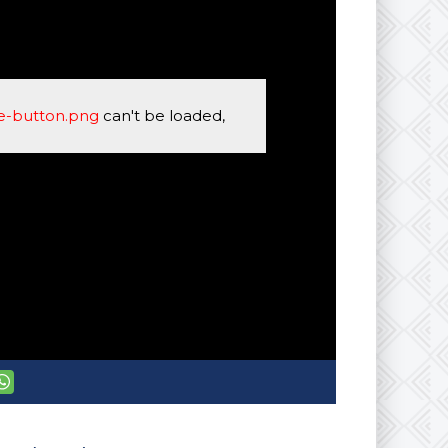
se-button.png
can't be loaded,