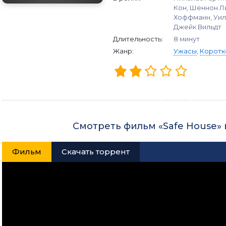
Кон, Шеннон Ли
Хоффманн, Уиль
Джейк Вильдт
Длительность:
8 минут
Жанр:
Ужасы
,
Коротк
Смотреть фильм «Safe House»
Фильм
Скачать торрент