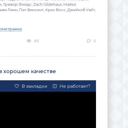
, Тревор Филдс, Zach Gildehaus, Майкл
ям Линн, Пит Винсент, Крис Восс, Джейкоб Уайт,
ометражка
811
0
 в хорошем качестве
В закладки
Не работает?