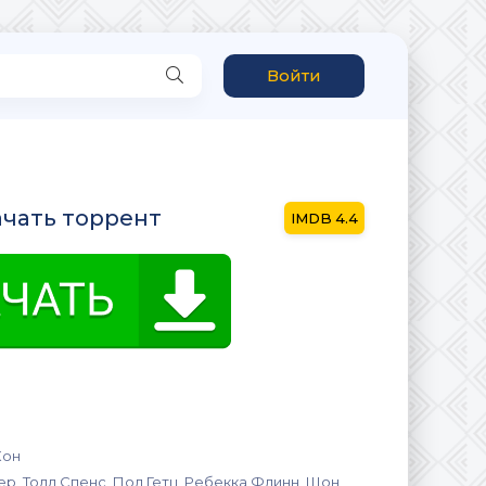
Войти
качать торрент
4.4
Кон
р, Тодд Спенс, Пол Гетц, Ребекка Флинн, Шон