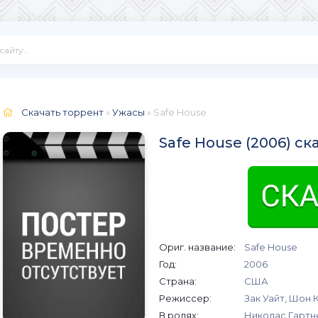
Скачать торрент
»
Ужасы
» Safe House
Safe House (2006) с
Ориг. название:
Safe House
Год:
2006
Страна:
США
Режиссер:
Зак Уайт, Шон 
В ролях:
Николас Гартне